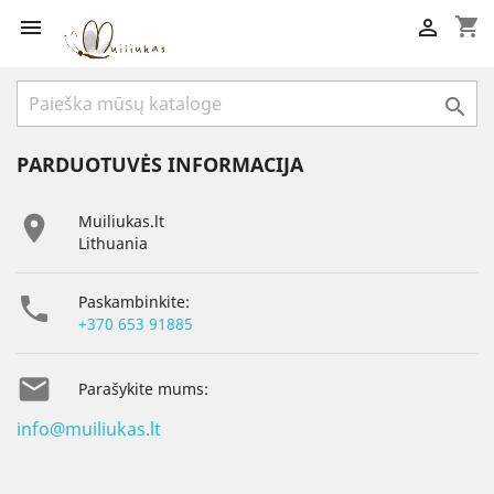
shopping_cart



PARDUOTUVĖS INFORMACIJA

Muiliukas.lt
Lithuania

Paskambinkite:
+370 653 91885

Parašykite mums:
info@muiliukas.lt