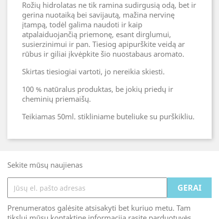
Rožių hidrolatas ne tik ramina sudirgusią odą, bet ir
gerina nuotaiką bei savijautą, mažina nervinę
įtampą, todėl galima naudoti ir kaip
atpalaiduojančią priemonę, esant dirglumui,
susierzinimui ir pan. Tiesiog apipurškite veidą ar
rūbus ir giliai įkvėpkite šio nuostabaus aromato.
Skirtas tiesiogiai vartoti, jo nereikia skiesti.
100 % natūralus produktas, be jokių priedų ir
cheminių priemaišų.
Teikiamas 50ml. stikliniame buteliuke su purškikliu.
Sekite mūsų naujienas
Prenumeratos galėsite atsisakyti bet kuriuo metu. Tam
tikslui mūsų kontaktinę informaciją rasite parduotuvės