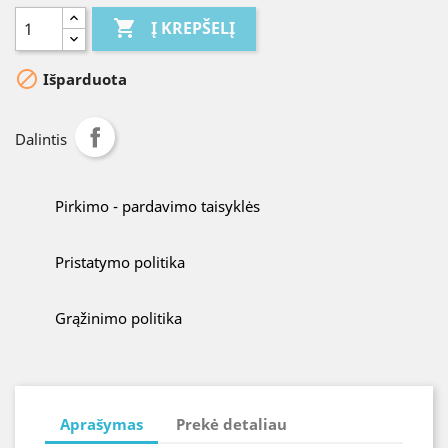

Į KREPŠELĮ

Išparduota
Dalintis
Pirkimo - pardavimo taisyklės
Pristatymo politika
Grąžinimo politika
Aprašymas
Prekė detaliau