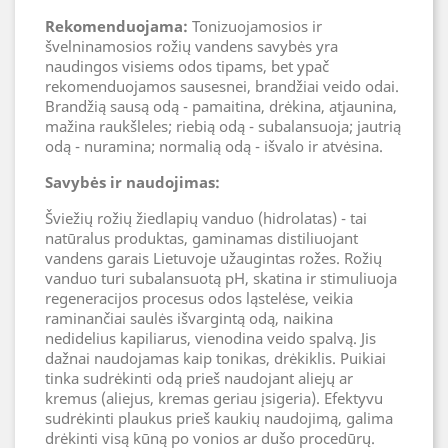
Rekomenduojama:
Tonizuojamosios ir
švelninamosios rožių vandens savybės yra
naudingos visiems odos tipams, bet ypač
rekomenduojamos sausesnei, brandžiai veido odai.
Brandžią sausą odą - pamaitina, drėkina, atjaunina,
mažina raukšleles; riebią odą - subalansuoja; jautrią
odą - nuramina; normalią odą - išvalo ir atvėsina.
Savybės ir naudojimas:
Šviežių rožių žiedlapių vanduo (hidrolatas) - tai
natūralus produktas, gaminamas distiliuojant
vandens garais Lietuvoje užaugintas rožes. Rožių
vanduo turi subalansuotą pH, skatina ir stimuliuoja
regeneracijos procesus odos ląstelėse, veikia
raminančiai saulės išvargintą odą, naikina
nedidelius kapiliarus, vienodina veido spalvą. Jis
dažnai naudojamas kaip tonikas, drėkiklis. Puikiai
tinka sudrėkinti odą prieš naudojant aliejų ar
kremus (aliejus, kremas geriau įsigeria). Efektyvu
sudrėkinti plaukus prieš kaukių naudojimą, galima
drėkinti visą kūną po vonios ar dušo procedūrų.